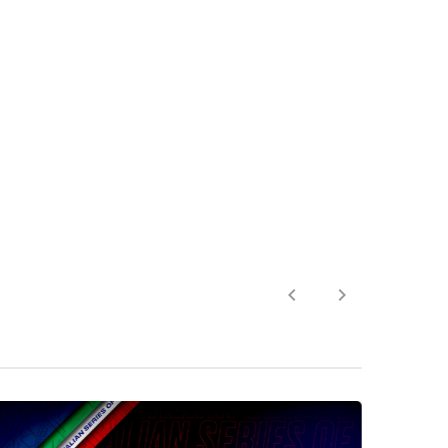
keyboard_arrow_left
keyboard_arrow_right