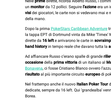
Nelle
prime
dirette, ricorda Alberto Russo, i co
un
monitor
da 12 pollici. Seguire
l’azione
era un 
visi
dei giocatori, le carte non si vedevano mai e 
della mano.
Dopo la prima
PokerStars Caribbean Adventure
tr
la tappa EPT di Dortmund vinta da Mike ‘Timex’ 
dirette da
16 left
e arrivarono le carte in
sovraimp
hand history
in tempo reale che davano tutta la
a
Ad affiancare Russo c’erano spalle di grande
rili
occasione
della
prima vittoria
di un italiano al
Ma
Bonavena
, ci fosse Cristiano Blanco ovvero l’az
risultato
al più importante circuito
europeo
di pok
Nel frattempo anche il nuovo
Italian Poker Tour
d
dedicate, sempre da 16 left. Qui ‘grandealba’ ven
Borea.