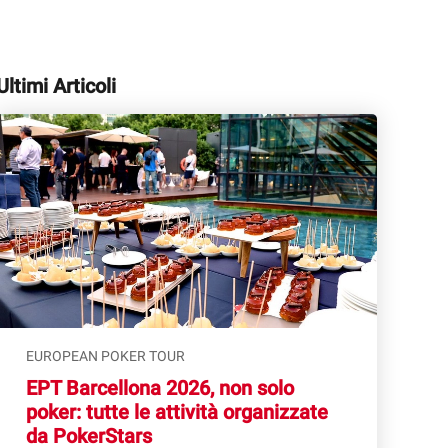
Ultimi Articoli
EUROPEAN POKER TOUR
EPT Barcellona 2026, non solo
poker: tutte le attività organizzate
da PokerStars