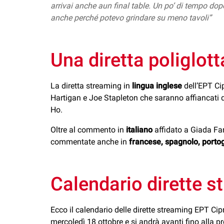
arrivai anche aun final table. Un po’ di tempo do
anche perché potevo grindare su meno tavoli”
Una diretta poliglott
La diretta streaming in
lingua inglese
dell’EPT Ci
Hartigan e Joe Stapleton che saranno affiancati d
Ho.
Oltre al commento in
italiano
affidato a Giada Fan
commentate anche in
francese, spagnolo, porto
Calendario dirette 
Ecco il calendario delle dirette streaming EPT Cip
mercoledì 18 ottobre e si andrà avanti fino alla 