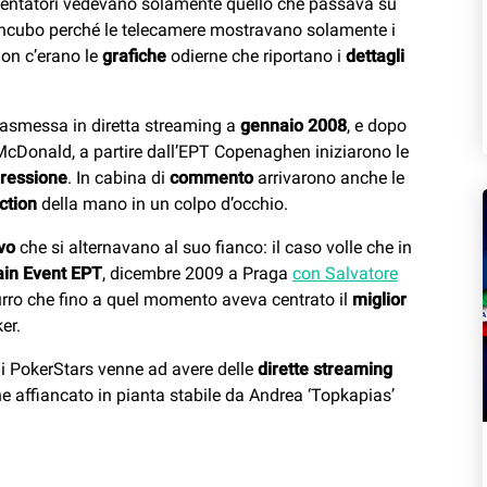
mmentatori vedevano solamente quello che passava su
incubo perché le telecamere mostravano solamente i
non c’erano le
grafiche
odierne che riportano i
dettagli
asmessa in diretta streaming a
gennaio 2008
, e dopo
McDonald, a partire dall’EPT Copenaghen iniziarono le
ressione
. In cabina di
commento
arrivarono anche le
ction
della mano in un colpo d’occhio.
evo
che si alternavano al suo fianco: il caso volle che in
in Event EPT
, dicembre 2009 a Praga
con Salvatore
zurro che fino a quel momento aveva centrato il
miglior
er.
i PokerStars venne ad avere delle
dirette streaming
ne affiancato in pianta stabile da Andrea ‘Topkapias’