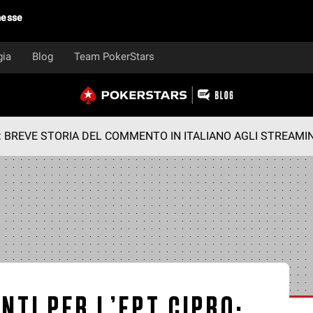
esse
gia
Blog
Team PokerStars
O: BREVE STORIA DEL COMMENTO IN ITALIANO AGLI STREAMI
NTI PER L’EPT CIPRO: