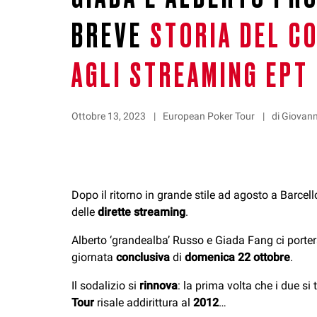
BREVE
STORIA DEL C
AGLI STREAMING EPT
Ottobre 13, 2023
European Poker Tour
di Giovan
Dopo il ritorno in grande stile ad agosto a Barcell
delle
dirette streaming
.
Alberto ‘grandealba’ Russo e Giada Fang ci porte
giornata
conclusiva
di
domenica 22 ottobre
.
Il sodalizio si
rinnova
: la prima volta che i due si
Tour
risale addirittura al
2012
…