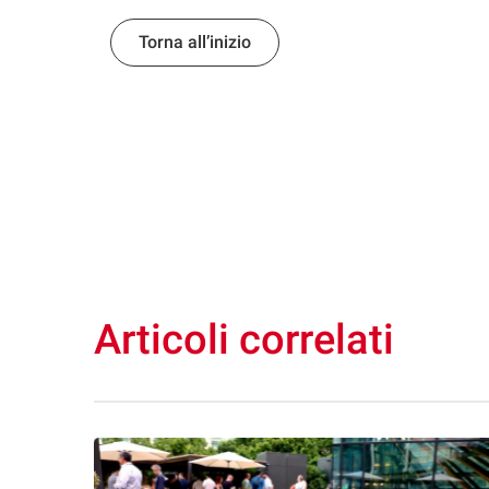
Torna all’inizio
Articoli correlati