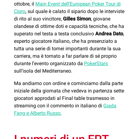
ottobre, il
Main Event dell’European Poker Tour di
Cipro
, sul quale è calato il sipario dopo le interviste
di rito al suo vincitore,
Gilles Simon
, giovane
olandese di ottime doti e capacità tecniche, che ha
superato nel testa a testa conclusivo
Andrea Dato
,
esperto giocatore italiano, che ha presenziato a
tutta una serie di tornei importanti durante la sua
carriera, ma è tornato a far parlare di sé proprio
durante l’evento organizzato da
PokerStars
sull’isola del Mediterraneo.
Ma andiamo con ordine e cominciamo dalla parte
iniziale della giornata che vedeva in partenza sette
giocatori approdati al Final table trasmesso in
streaming con il commento in italiano di
Giada
Fang e Alberto Russo.