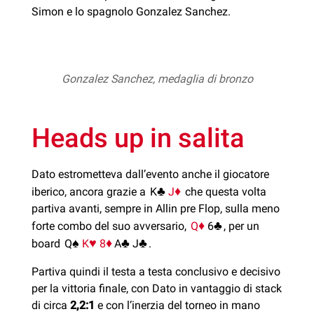
Simon e lo spagnolo Gonzalez Sanchez.
Gonzalez Sanchez, medaglia di bronzo
Heads up in salita
Dato estrometteva dall’evento anche il giocatore
♣
♦
iberico, ancora grazie a
K
J
che questa volta
partiva avanti, sempre in Allin pre Flop, sulla meno
♦
♣
forte combo del suo avversario,
Q
6
, per un
♠
♥
♦
♣
♣
board
Q
K
8
A
J
.
Partiva quindi il testa a testa conclusivo e decisivo
per la vittoria finale, con Dato in vantaggio di stack
di circa
2,2:1
e con l’inerzia del torneo in mano