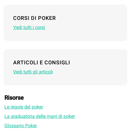
CORSI DI POKER
Vedi tutti i corsi
ARTICOLI E CONSIGLI
Vedi tutti gli articoli
Risorse
Le regole del poker
La graduatoria delle mani di poker
Glossario Poker