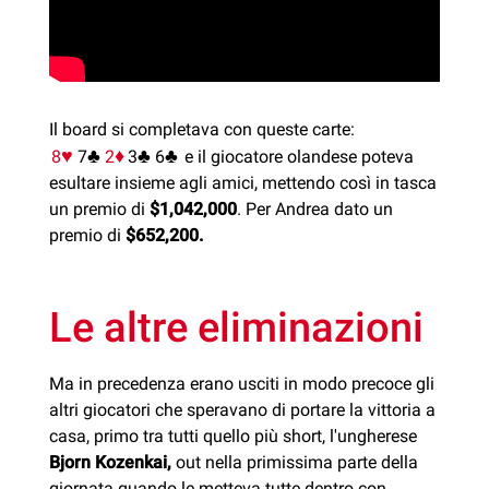
Il board si completava con queste carte:
♥
♣
♦
♣
♣
8
7
2
3
6
e il giocatore olandese poteva
esultare insieme agli amici, mettendo così in tasca
un premio di
$1,042,000
. Per Andrea dato un
premio di
$652,200.
Le altre eliminazioni
Ma in precedenza erano usciti in modo precoce gli
altri giocatori che speravano di portare la vittoria a
casa, primo tra tutti quello più short, l'ungherese
Bjorn Kozenkai,
out nella primissima parte della
giornata quando le metteva tutte dentro con