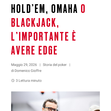
HOLD’EM, OMAHA
O
BLACKJACK,
L’IMPORTANTE È
AVERE EDGE
Maggio 29, 2026
Storia del poker
di Domenico Gioffre
3 Lettura minuto
watch_later