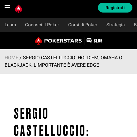
Registrati
Learn
Conosci il Poker
Corsi di Poker
Strategia
B
Salta
al
contenuto
HOME
/
SERGIO CASTELLUCCIO: HOLD’EM, OMAHA O
BLACKJACK, L’IMPORTANTE È AVERE EDGE
SERGIO
CASTELLUCCIO: