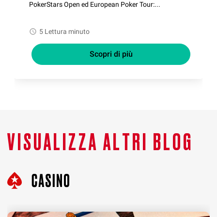
PokerStars Open ed European Poker Tour:...
watch_later
5 Lettura minuto
Scopri di più
VISUALIZZA ALTRI BLOG
Casino