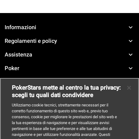
keyboard_arrow_down
Informazioni
keyboard_arrow_down
Regolamenti e policy
keyboard_arrow_down
Assistenza
keyboard_arrow_down
Poker
keyboard_arrow_down
Casinò
PokerStars mette al centro la tua privacy:
scegli tu quali dati condividere
keyboard_arrow_down
Scommesse
Utilizziamo cookie tecnici, strettamente necessari per il
corretto funzionamento di questo sito web e, previo tuo
consenso, cookie per migliorare le prestazioni del sito web e
la tua esperienza di navigazione e per visualizzare avvisi
IL GIOCO È VIETATO AI MINORI
pertinenti in base alle tue preferenze e alle tue abitudini di
E PUÒ CAUSARE DIPENDENZA PATOLOGICA
navigazione e per utilizzare funzionalità avanzate. Questi