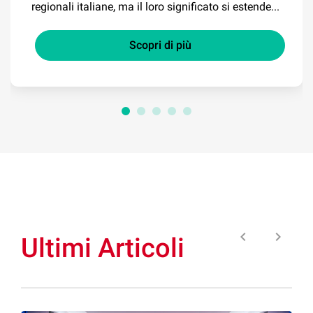
regionali italiane, ma il loro significato si estende...
Scopri di più
keyboard_arrow_left
keyboard_arrow_right
Ultimi Articoli