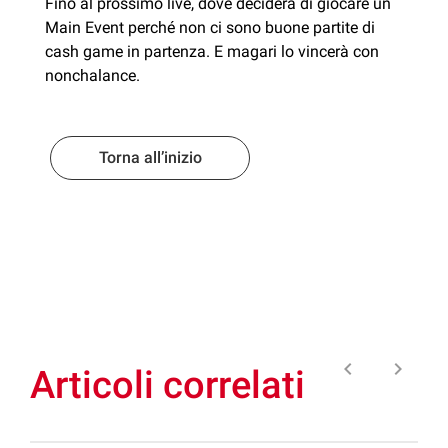
Fino al prossimo live, dove deciderà di giocare un
Main Event perché non ci sono buone partite di
cash game in partenza. E magari lo vincerà con
nonchalance.
Torna all’inizio
keyboard_arrow_left
keyboard_arrow_right
Articoli correlati