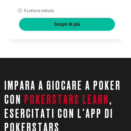
watch_later
5 Lettura minuto
Scopri di più
IMPARA A GIOCARE A POKER
CON
POKERSTARS LEARN
,
ESERCITATI CON L'APP DI
POKERSTARS